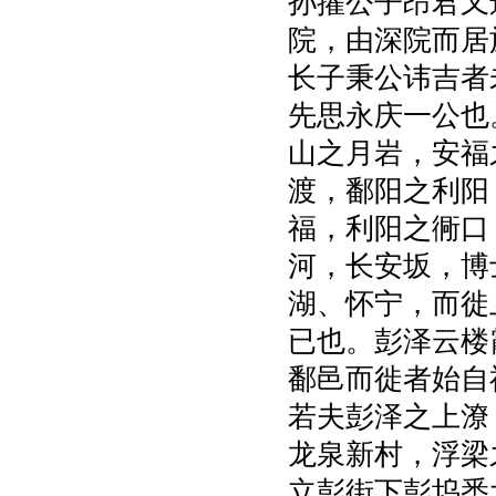
孙擢公子昂君又
院，由深院而居
长子秉公讳吉者
先思永庆一公也
山之月岩，安福
渡，鄱阳之利阳
福，利阳之衕口
河，长安坂，博
湖、怀宁，而徙
已也。彭泽云楼
鄱邑而徙者始自
若夫彭泽之上潦
龙泉新村，浮梁
立彭街下彭坞悉