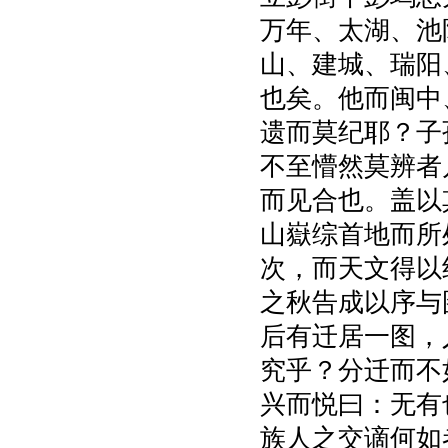
万年、太湖、池
山、建城、瑞阳
也矣。他而闽中
遗而莫纪耶？子
不至懵然莫辨者
而见合也。盖以
山嶽综首地而所
次，而天文得以
之秋告成以序与
后有迁居一图，
究乎？分迁而不
兴而悦曰：无有
族人之交谪何如