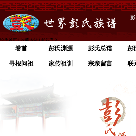
设为首页
|
收藏本站
|
邮箱登入
卷首
彭氏渊源
彭氏总谱
彭
寻根问祖
家传祖训
宗亲留言
联