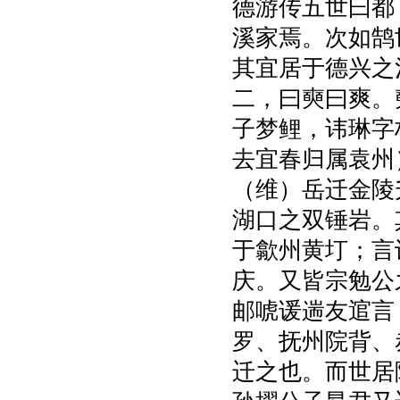
德游传五世曰都
溪家焉。次如鹄
其宜居于德兴之
二，曰奭曰爽。
子梦鲤，讳琳字
去宜春归属袁州
（维）岳迁金陵
湖口之双锤岩。
于歙州黄圢；言
庆。又皆宗勉公
邮唬谖遄友逭言
罗、抚州院背、
迁之也。而世居